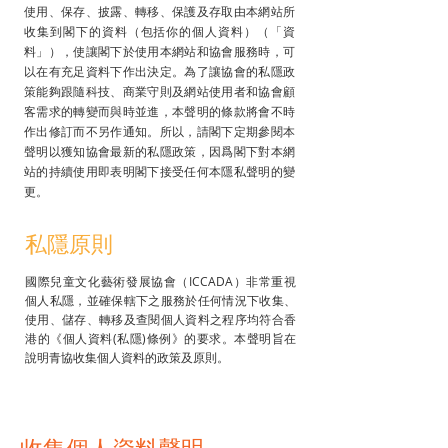
使用、保存、披露、轉移、保護及存取由本網站所
收集到閣下的資料（包括你的個人資料）（「資
料」），使讓閣下於使用本網站和協會服務時，可
以在有充足資料下作出決定。為了讓協會的私隱政
策能夠跟隨科技、商業守則及網站使用者和協會顧
客需求的轉變而與時並進，本聲明的條款將會不時
作出修訂而不另作通知。所以，請閣下定期參閱本
聲明以獲知協會最新的私隱政策，因爲閣下對本網
站的持續使用即表明閣下接受任何本隱私聲明的變
更。
私隱原則
國際兒童文化藝術發展協會（ICCADA）非常重視
個人私隱，並確保轄下之服務於任何情況下收集、
使用、儲存、轉移及查閱個人資料之程序均符合香
港的《個人資料(私隱)條例》的要求。本聲明旨在
說明青協收集個人資料的政策及原則。