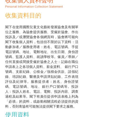
收集個人資料聲明
Personal Information Collection Statement
收集資料目的
閣下在使用國際兒童文化藝術發展協會及有關單
位之服務、為協會提供服務、受僱於協會、作出
投訴及／或瀏覽協會各個網頁時，協會將可能向
閣下收集個人資料，包括但不限於以下資料：活
動參加者／服務使用者：姓名、電話號碼、手提
電話號碼、地址、電郵地址、出生日期、身份證
號碼、監護人資料、就讀學校等。僱員／導師／
任何直接或間接受僱於協會之人士：記錄在職位
申請表上之各項個人資料、薪金資料、 銀行戶口
號碼、支薪紀錄、公積金／強積金供款、請假紀
錄、培訓紀錄、醫療及申請津貼紀錄、工作表現
評估及紀律等。
服務提供者：姓名、身份證號
碼、電話號碼、地址、銀行戶口號碼等。投訴
人：投訴人姓名、電話、電郵、投訴內容、調查
過程及結果等。
閣下有責任提供申請表格上列為
「必填」的資料，或啟動相關流程必須提供的資
料，否則青協有可能無法提供閣下要求之服務。
使用資料