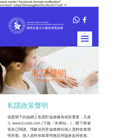
meta name="facebook-domain-verification"
content="zrkya784uqrqg6ta33cxflco5c71e8" />
私隱聲明
Privacy Policy
私隱政策聲明
保護閣下的線網上私隱對協會極為相當重要，凡進
入
www.iccada.com
(下稱「本網站」)，閣下將被
視為已閱讀、理解並同意協會網站個人資料收集聲
明所載。個人資料收集聲明會說明協會如何收集、