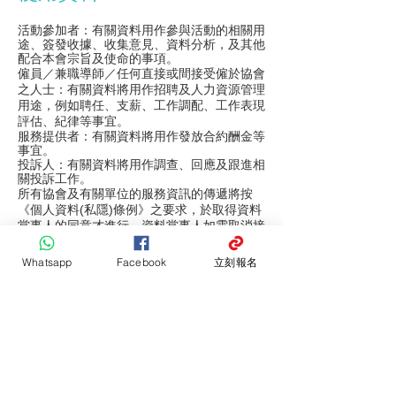
活動參加者：有關資料用作參與活動的相關用
途、簽發收據、收集意見、資料分析，及其他
配合本會宗旨及使命的事項。
僱員／兼職導師／任何直接或間接受僱於協會
之人士：有關資料將用作招聘及人力資源管理
用途，例如聘任、支薪、工作調配、工作表現
評估、紀律等事宜。
服務提供者：有關資料將用作發放合約酬金等
事宜。
投訴人：有關資料將用作調查、回應及跟進相
關投訴工作。
所有協會及有關單位的服務資訊的傳遞將按
《個人資料(私隱)條例》之要求，於取得資料
當事人的同意才進行。資料當事人如需取消接
收協會的資訊，請電郵
至
info@iccada.com
與協會職員聯絡。
Whatsapp
Facebook
立刻報名
資料轉移
青協
會在必要時，將個人資料轉移至香港以外的
地方，以達到收集個人資料之目的或與其有關之
目的。